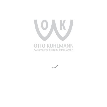
uf den Webseiten der
otive System-Parts
Einzeldrahtringen,
htbiegeteilen. Wir sind
How und pflegen
en. Vertrauen Sie der
OTTO KUHLMANN Automotive