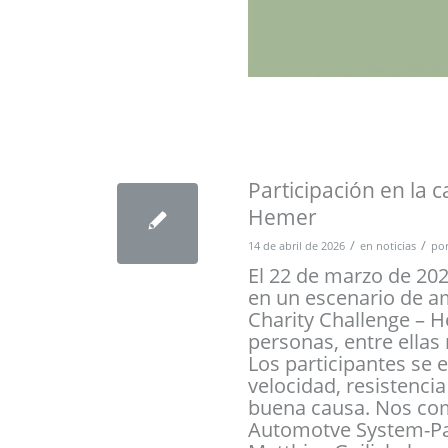
Participación en la 
Hemer
/
/
14 de abril de 2026
en
noticias
po
El 22 de marzo de 20
en un escenario de a
Charity Challenge – H
personas, entre ella
Los participantes se 
velocidad, resistenci
buena causa. Nos co
Automotve System-Par